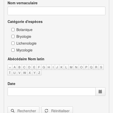
Nom vernaculaire
Catégorie d'espèces
Botanique
Bryologie
Lichenologie
Mycologie
Abécédaire Nom latin
+
A
B
C
D
E
F
G
H
I
J
K
L
M
N
O
P
Q
R
S
T
U
V
W
X
Y
Z
Date
Rechercher
Réinitialiser