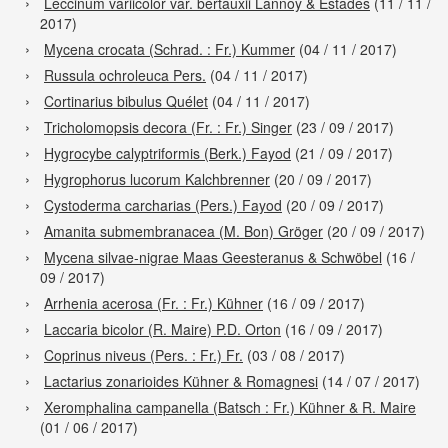
Leccinum variicolor var. bertauxii Lannoy & Estades
(11 / 11 /
2017)
Mycena crocata (Schrad. : Fr.) Kummer
(04 / 11 / 2017)
Russula ochroleuca Pers.
(04 / 11 / 2017)
Cortinarius bibulus Quélet
(04 / 11 / 2017)
Tricholomopsis decora (Fr. : Fr.) Singer
(23 / 09 / 2017)
Hygrocybe calyptriformis (Berk.) Fayod
(21 / 09 / 2017)
Hygrophorus lucorum Kalchbrenner
(20 / 09 / 2017)
Cystoderma carcharias (Pers.) Fayod
(20 / 09 / 2017)
Amanita submembranacea (M. Bon) Gröger
(20 / 09 / 2017)
Mycena silvae-nigrae Maas Geesteranus & Schwöbel
(16 /
09 / 2017)
Arrhenia acerosa (Fr. : Fr.) Kühner
(16 / 09 / 2017)
Laccaria bicolor (R. Maire) P.D. Orton
(16 / 09 / 2017)
Coprinus niveus (Pers. : Fr.) Fr.
(03 / 08 / 2017)
Lactarius zonarioides Kühner & Romagnesi
(14 / 07 / 2017)
Xeromphalina campanella (Batsch : Fr.) Kühner & R. Maire
(01 / 06 / 2017)