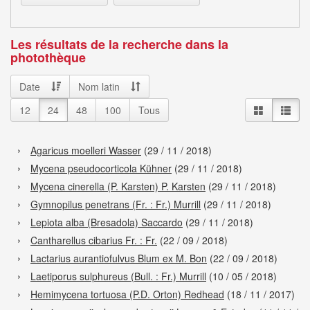
Les résultats de la recherche dans la
photothèque
Date
Nom latin
12
24
48
100
Tous
Agaricus moelleri Wasser
(29 / 11 / 2018)
Mycena pseudocorticola Kühner
(29 / 11 / 2018)
Mycena cinerella (P. Karsten) P. Karsten
(29 / 11 / 2018)
Gymnopilus penetrans (Fr. : Fr.) Murrill
(29 / 11 / 2018)
Lepiota alba (Bresadola) Saccardo
(29 / 11 / 2018)
Cantharellus cibarius Fr. : Fr.
(22 / 09 / 2018)
Lactarius aurantiofulvus Blum ex M. Bon
(22 / 09 / 2018)
Laetiporus sulphureus (Bull. : Fr.) Murrill
(10 / 05 / 2018)
Hemimycena tortuosa (P.D. Orton) Redhead
(18 / 11 / 2017)