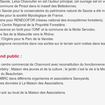
voie, Leica Chavoutier en est l’auteur principal, cet ouvrage est en 
 commune de Pinsot dans le massif des Belledonnes.
e Savoie pour le conservatoire du patrimoine naturel de Savoie a été 
les pour la société Mycologique de France.
lpine pour RENECOFOR (réseau national des écosystèmes forestiers).
 Centre Régional de la Propriété Forestière.
scence en forêt pour l’ONF et la commune de la Motte Servolex.
 îles de la Malourdie vers le Rhône.
 l’Orgère pour le Parc de la Vanoise.
mpignons rencontrés dans nos sorties sur le terrain sont notées dans 
nd public :
 centre commercial de Chamnord avec reconstitution du fonctionnement
ry ; Maison des jeunes et de la culture ; le jardin c’est la vie à la Mo
e du Beaufortain.
BRC dans différents organismes et associations Savoyards.
ques données à La Maison des Associations.
i soir au local de la Maison des Associations.