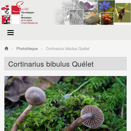
Menu
de
navigation
Photothèque
Cortinarius bibulus Quélet
Cortinarius bibulus Quélet