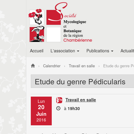
Accueil
L'association
Publications
Actuali
Calendrier
Travail en salle
Etude du genre Pé
Etude du genre Pédicularis
Travail en salle
Lun
20
à
19h30
Juin
2016