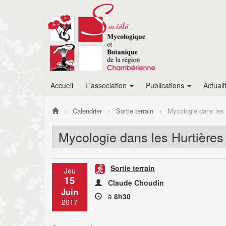
Accueil
L'association
Publications
Actuali
Calendrier
Sortie terrain
Mycologie dans les 
Mycologie dans les Hurtières
Sortie terrain
Jeu
15
Claude Choudin
Juin
à
8h30
2017