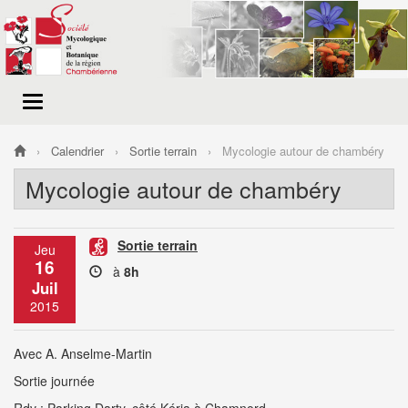
Menu
de
navigation
Calendrier
Sortie terrain
Mycologie autour de chambéry
Mycologie autour de chambéry
Sortie terrain
Jeu
16
à
8h
Juil
2015
Avec A. Anselme-Martin
Sortie journée
Rdv : Parking Darty, côté Kéria à Chamnord