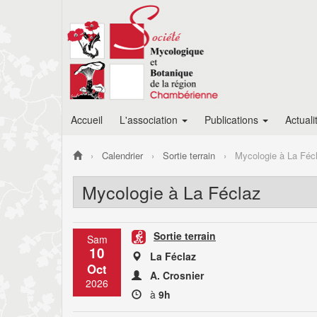
Accueil
L'association
Publications
Actuali
Calendrier
Sortie terrain
Mycologie à La Féc
Mycologie à La Féclaz
Sortie terrain
Sam
10
La Féclaz
Oct
A. Crosnier
2026
à
9h