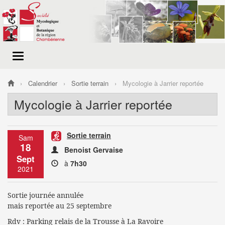
Menu
de
navigation
Calendrier
Sortie terrain
Mycologie à Jarrier reportée
Mycologie à Jarrier reportée
Sortie terrain
Sam
18
Benoist Gervaise
Sept
à
7h30
2021
Sortie journée annulée
mais reportée au 25 septembre
Rdv : Parking relais de la Trousse à La Ravoire