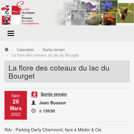
Menu
de
navigation
Calendrier
Sortie terrain
La flore des coteaux du lac du Bourget
La flore des coteaux du lac du
Bourget
Sortie terrain
Sam
26
Jean Busson
Mars
à
13h30
2022
Rdv : Parking Darty Chamnord, face à Médor & Cie