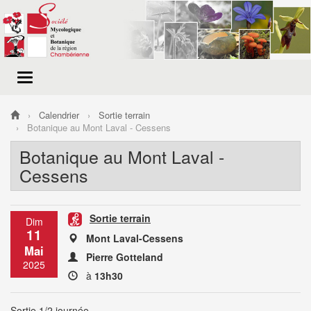
Menu
de
navigation
Calendrier
Sortie terrain
Botanique au Mont Laval - Cessens
Botanique au Mont Laval -
Cessens
Sortie terrain
Dim
11
Mont Laval-Cessens
Mai
Pierre Gotteland
2025
à
13h30
Sortie 1/2 journée.