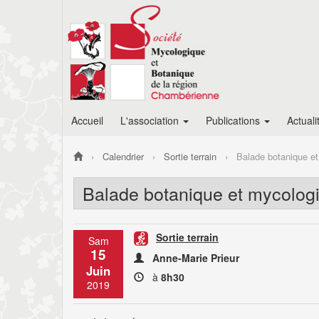
Accueil
L'association
Publications
Actuali
Calendrier
Sortie terrain
Balade botanique e
Balade botanique et mycolog
Sortie terrain
Sam
15
Anne-Marie Prieur
Juin
à
8h30
2019