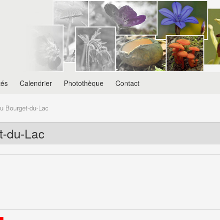
tés
Calendrier
Photothèque
Contact
au Bourget-du-Lac
t-du-Lac