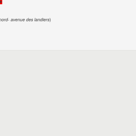
re
ord- avenue des landiers
)