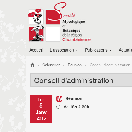
Accueil
L'association
Publications
Actuali
Calendrier
Réunion
Conseil d'administration
Conseil d'administration
Réunion
Lun
5
de
18h
à
20h
Janv
2015