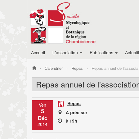
Accueil
L'association
Publications
Actuali
Calendrier
Repas
Repas annuel de l'associa
Repas annuel de l'associatio
Repas
Ven
5
A préciser
Déc
à
19h
2014