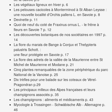
Les végétaux ligneux en hiver
p. 6
Les pelouses cacicoles à Monterminod à St Alban Leysse :
une nouvelle localité d'Orchis pallens L. en Savoie
p. 8
Devinette
p. 11
Quoi de neuf du coté de Fraxinus ornus L. - le frêne à
fleurs en Savoie ?
p. 12
Les découvertes botaniques de nos sociétaires en 1997
p.
14
La flore du marais de Bange à Conjux et Thelypteris
palustris Schott. :
une fleur protégée en Savoie
p. 17
La flore des adrets de la vallée de la Maurienne entre St
Michel de Maurienne et Modane
p. 21
Cinq plantes remarquables de la zone périphérique du parc
National de la Vanoise
p. 25
Dix trèfles pour une balade sur les coteaux de Vérel-
Pragondran
p.29
Les principaux milieux des Alpes françaises et leurs
champignons associés
p. 35
Les champignons : aliments et médicaments
p. 43
Mycologie à Trossingen - Schwäbische Alb - Allemagne
p.
46